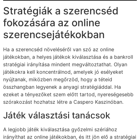
Stratégiák a szerencséd
fokozására az online
szerencsejátékokban
Ha a szerencséd növeléséről van szó az online
játékokban, a helyes játékok kiválasztása és a bankroll
stratégiai irányítása mindent megváltoztathat. Olyan
játékokra kell koncentrálnod, amelyek jó esélyeket
nyújtanak, miközben megőrzöd, hogy a téteid
összhangban legyenek a anyagi stratégiáddal. Ha
ezeket a tényezőket szem előtt tartod, nyereségesebb
szórakozást hozhatsz létre a Caspero Kaszinóban.
Játék választási tanácsok
A legjobb játék kiválasztása győzelmi szériához
irányíthat az online játékokban, és itt jön elő a stratégiai