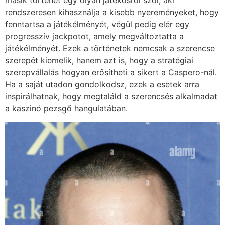
másik történet egy olyan játékosról szól, aki
rendszeresen kihasználja a kisebb nyereményeket, hogy
fenntartsa a játékélményét, végül pedig elér egy
progresszív jackpotot, amely megváltoztatta a
játékélményét. Ezek a történetek nemcsak a szerencse
szerepét kiemelik, hanem azt is, hogy a stratégiai
szerepvállalás hogyan erősítheti a sikert a Caspero-nál.
Ha a saját utadon gondolkodsz, ezek a esetek arra
inspirálhatnak, hogy megtaláld a szerencsés alkalmadat
a kaszinó pezsgő hangulatában.