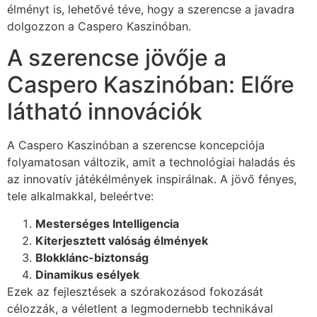
élményt is, lehetővé téve, hogy a szerencse a javadra
dolgozzon a Caspero Kaszinóban.
A szerencse jövője a
Caspero Kaszinóban: Előre
látható innovációk
A Caspero Kaszinóban a szerencse koncepciója
folyamatosan változik, amit a technológiai haladás és
az innovatív játékélmények inspirálnak. A jövő fényes,
tele alkalmakkal, beleértve:
Mesterséges Intelligencia
Kiterjesztett valóság élmények
Blokklánc-biztonság
Dinamikus esélyek
Ezek az fejlesztések a szórakozásod fokozását
célozzák, a véletlent a legmodernebb technikával