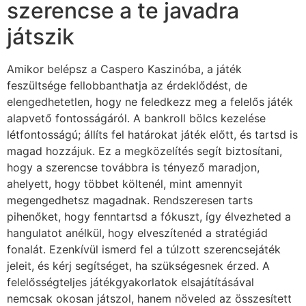
szerencse a te javadra
játszik
Amikor belépsz a Caspero Kaszinóba, a játék
feszültsége fellobbanthatja az érdeklődést, de
elengedhetetlen, hogy ne feledkezz meg a felelős játék
alapvető fontosságáról. A bankroll bölcs kezelése
létfontosságú; állíts fel határokat játék előtt, és tartsd is
magad hozzájuk. Ez a megközelítés segít biztosítani,
hogy a szerencse továbbra is tényező maradjon,
ahelyett, hogy többet költenél, mint amennyit
megengedhetsz magadnak. Rendszeresen tarts
pihenőket, hogy fenntartsd a fókuszt, így élvezheted a
hangulatot anélkül, hogy elveszítenéd a stratégiád
fonalát. Ezenkívül ismerd fel a túlzott szerencsejáték
jeleit, és kérj segítséget, ha szükségesnek érzed. A
felelősségteljes játékgyakorlatok elsajátításával
nemcsak okosan játszol, hanem növeled az összesített