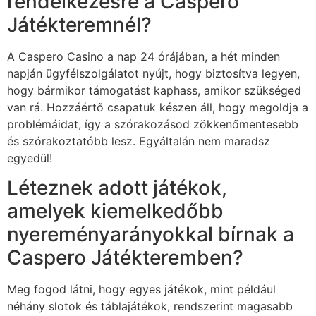
rendelkezésre a Caspero
Játékteremnél?
A Caspero Casino a nap 24 órájában, a hét minden
napján ügyfélszolgálatot nyújt, hogy biztosítva legyen,
hogy bármikor támogatást kaphass, amikor szükséged
van rá. Hozzáértő csapatuk készen áll, hogy megoldja a
problémáidat, így a szórakozásod zökkenőmentesebb
és szórakoztatóbb lesz. Egyáltalán nem maradsz
egyedül!
Léteznek adott játékok,
amelyek kiemelkedőbb
nyereményarányokkal bírnak a
Caspero Játékteremben?
Meg fogod látni, hogy egyes játékok, mint például
néhány slotok és táblajátékok, rendszerint magasabb