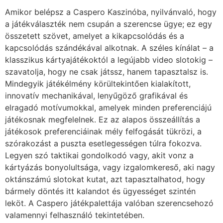
Amikor belépsz a Caspero Kaszinóba, nyilvánvaló, hogy
a játékválaszték nem csupán a szerencse ügye; ez egy
összetett szövet, amelyet a kikapcsolódás és a
kapcsolódás szándékával alkotnak. A széles kínálat – a
klasszikus kártyajátékoktól a legújabb video slotokig –
szavatolja, hogy ne csak játssz, hanem tapasztalsz is.
Mindegyik játékélmény körültekintően kialakított,
innovatív mechanikával, lenyűgöző grafikával és
elragadó motívumokkal, amelyek minden preferenciájú
játékosnak megfelelnek. Ez az alapos összeállítás a
játékosok preferenciáinak mély felfogását tükrözi, a
szórakozást a puszta esetlegességen túlra fokozva.
Legyen szó taktikai gondolkodó vagy, akit vonz a
kártyázás bonyolultsága, vagy izgalomkereső, aki nagy
oktánszámú slotokat kutat, azt tapasztalhatod, hogy
bármely döntés itt kalandot és ügyességet szintén
leköt. A Caspero játékpalettája valóban szerencsehozó
valamennyi felhasználó tekintetében.