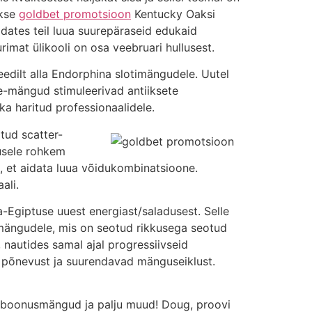
akse
goldbet promotsioon
Kentucky Oaksi
idates teil luua suurepäraseid edukaid
imat ülikooli on osa veebruari hullusest.
teedilt alla Endorphina slotimängudele. Uutel
ne-mängud stimuleerivad antiiksete
ka haritud professionaalidele.
atud scatter-
tusele rohkem
d, et aidata luua võidukombinatsioone.
ali.
Egiptuse uuest energiast/saladusest. Selle
timängudele, mis on seotud rikkusega seotud
, nautides samal ajal progressiivseid
d põnevust ja suurendavad mänguseiklust.
ad, boonusmängud ja palju muud! Doug, proovi