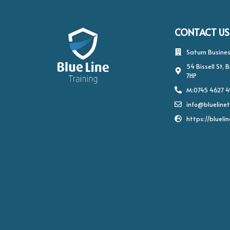
CONTACT US
Saturn Busines
54 Bissell St,
7HP
M:0745 4627 
info@bluelinet
https://bluelin