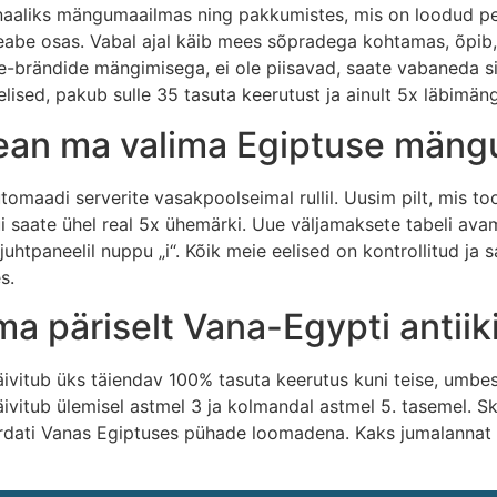
ionaaliks mängumaailmas ning pakkumistes, mis on loodud p
be osas. Vabal ajal käib mees sõpradega kohtamas, õpib, r
ne-brändide mängimisega, ei ole piisavad, saate vabaneda s
elised, pakub sulle 35 tasuta keerutust ja ainult 5x läbimän
pean ma valima Egiptuse mäng
omaadi serverite vasakpoolseimal rullil. Uusim pilt, mis 
ui saate ühel real 5x ühemärki. Uue väljamaksete tabeli av
uhtpaneelil nuppu „i“. Kõik meie eelised on kontrollitud ja 
s.
a päriselt Vana-Egypti antiik
käivitub üks täiendav 100% tasuta keerutus kuni teise, umbe
äivitub ülemisel astmel 3 ja kolmandal astmel 5. tasemel. S
dati Vanas Egiptuses pühade loomadena. Kaks jumalannat B