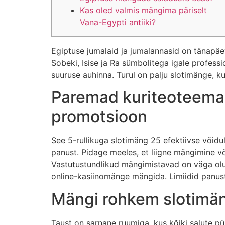
Kas oled valmis mängima päriselt
Vana-Egypti antiiki?
Egiptuse jumalaid ja jumalannasid on tänapäev
Sobeki, Isise ja Ra sümbolitega igale profes
suuruse auhinna.
Turul on palju slotimänge, k
Paremad kuriteoteemal
promotsioon
See 5-rullikuga slotimäng 25 efektiivse võidu
panust. Pidage meeles, et liigne mängimine võ
Vastutustundlikud mängimistavad on väga olul
online-kasiinomänge mängida. Limiidid panusta
Mängi rohkem slotimän
Taust on sarnane ruumiga, kus kõiki salute püü