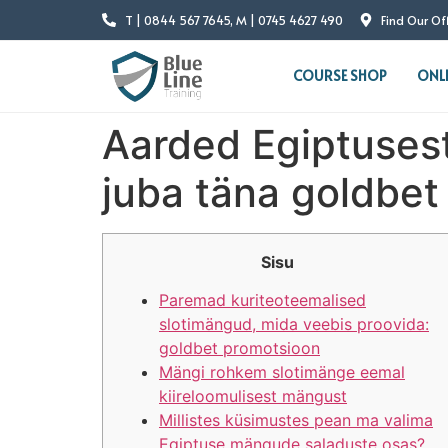
T | 0844 567 7645, M | 0745 4627 490
Find Our Of
COURSE SHOP
ONL
Aarded Egiptusest
juba täna goldbet
Sisu
Paremad kuriteoteemalised
slotimängud, mida veebis proovida:
goldbet promotsioon
Mängi rohkem slotimänge eemal
kiireloomulisest mängust
Millistes küsimustes pean ma valima
Egiptuse mängude saladuste osas?