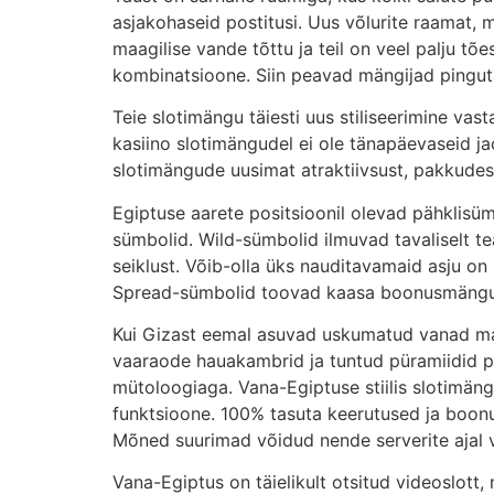
asjakohaseid postitusi. Uus võlurite raamat, m
maagilise vande tõttu ja teil on veel palju t
kombinatsioone. Siin peavad mängijad pingutam
Teie slotimängu täiesti uus stiliseerimine vas
kasiino slotimängudel ei ole tänapäevaseid ja
slotimängude uusimat atraktiivsust, pakkudes 
Egiptuse aarete positsioonil olevad pähklisümb
sümbolid. Wild-sümbolid ilmuvad tavaliselt tea
seiklust. Võib-olla üks nauditavamaid asju on
Spread-sümbolid toovad kaasa boonusmängu võ
Kui Gizast eemal asuvad uskumatud vanad matm
vaaraode hauakambrid ja tuntud püramiidid pa
mütoloogiaga. Vana-Egiptuse stiilis slotimängu
funktsioone. 100% tasuta keerutused ja boon
Mõned suurimad võidud nende serverite ajal võ
Vana-Egiptus on täielikult otsitud videoslott