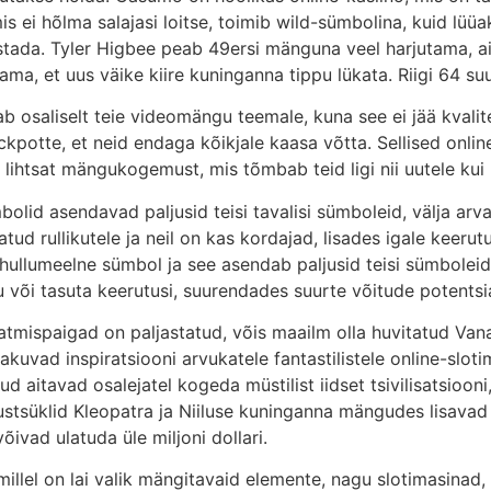
is ei hõlma salajasi loitse, toimib wild-sümbolina, kuid lüü
õestada. Tyler Higbee peab 49ersi mänguna veel harjutama, a
a, et uus väike kiire kuninganna tippu lükata. Riigi 64 suur
tab osaliselt teie videomängu teemale, kuna see ei jää kvali
ckpotte, et neid endaga kõikjale kaasa võtta. Sellised onli
lihtsat mängukogemust, mis tõmbab teid ligi nii uutele kui 
olid asendavad paljusid teisi tavalisi sümboleid, välja arv
tud rullikutele ja neil on kas kordajad, lisades igale keeru
 hullumeelne sümbol ja see asendab paljusid teisi sümbolei
i tasuta keerutusi, suurendades suurte võitude potentsia
ispaigad on paljastatud, võis maailm olla huvitatud Vana-
kuvad inspiratsiooni arvukatele fantastilistele online-slo
d aitavad osalejatel kogeda müstilist iidset tsivilisatsiooni
ustsüklid Kleopatra ja Niiluse kuninganna mängudes lisava
ivad ulatuda üle miljoni dollari.
, millel on lai valik mängitavaid elemente, nagu slotimasin