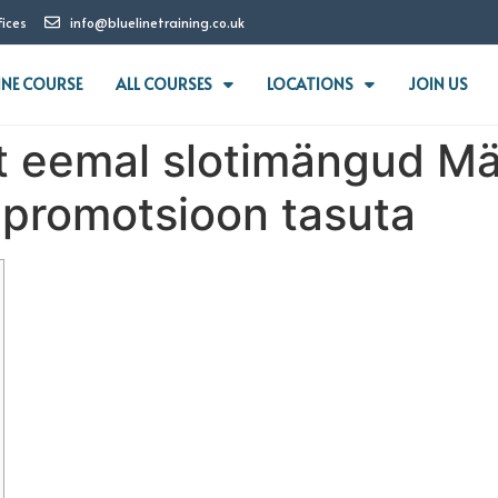
fices
info@bluelinetraining.co.uk
INE COURSE
ALL COURSES
LOCATIONS
JOIN US
 eemal slotimängud Män
 promotsioon tasuta