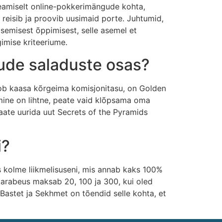
eamiselt online-pokkerimängude kohta,
eisib ja proovib uusimaid porte. Juhtumid,
isemisest õppimisest, selle asemel et
gimise kriteeriume.
ude saladuste osas?
toob kaasa kõrgeima komisjonitasu, on Golden
amine on lihtne, peate vaid klõpsama oma
saate uurida uut Secrets of the Pyramids
i?
s kolme liikmelisuseni, mis annab kaks 100%
karabeus maksab 20, 100 ja 300, kui oled
astet ja Sekhmet on tõendid selle kohta, et