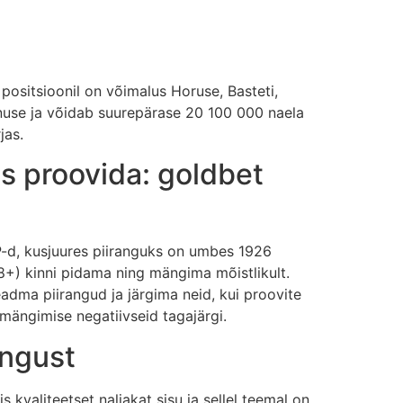
positsioonil on võimalus Horuse, Basteti,
anuse ja võidab suurepärase 20 100 000 naela
jas.
s proovida: goldbet
TP-d, kusjuures piiranguks on umbes 1926
18+) kinni pidama ning mängima mõistlikult.
adma piirangud ja järgima neid, kui proovite
 mängimise negatiivseid tagajärgi.
ängust
kvaliteetset naljakat sisu ja sellel teemal on