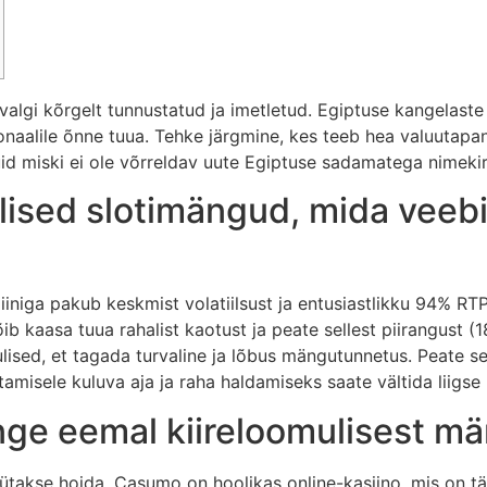
algi kõrgelt tunnustatud ja imetletud. Egiptuse kangelaste 
sionaalile õnne tuua. Tehke järgmine, kes teeb hea valuutap
uid miski ei ole võrreldav uute Egiptuse sadamatega nimekir
ised slotimängud, mida veebi
liiniga pakub keskmist volatiilsust ja entusiastlikku 94% R
ib kaasa tuua rahalist kaotust ja peate sellest piirangust (
ised, et tagada turvaline ja lõbus mängutunnetus. Peate se
misele kuluva aja ja raha haldamiseks saate vältida liigse
ge eemal kiireloomulisest m
takse hoida. Casumo on hoolikas online-kasiino, mis on täis 