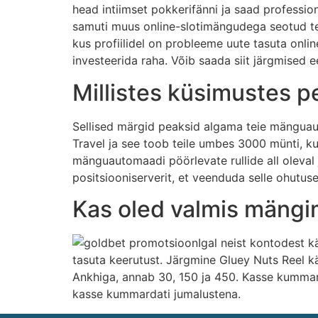
head intiimset pokkerifänni ja saad profess
samuti muus online-slotimängudega seotud tea
kus profiilidel on probleeme uute tasuta onli
investeerida raha. Võib saada siit järgmised e
Millistes küsimustes 
Sellised märgid peaksid algama teie mänguaut
Travel ja see toob teile umbes 3000 münti, k
mänguautomaadi pöörlevate rullide all oleval j
positsiooniserverit, et veenduda selle ohutuse
Kas oled valmis mängim
Igal neist kontodest 
tasuta keerutust. Järgmine Gluey Nuts Reel k
Ankhiga, annab 30, 150 ja 450. Kasse kummar
kasse kummardati jumalustena.