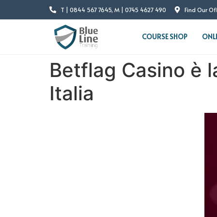
T | 0844 567 7645, M | 0745 4627 490
Find Our Of
COURSE SHOP
ONL
Betflag Casino è l
Italia