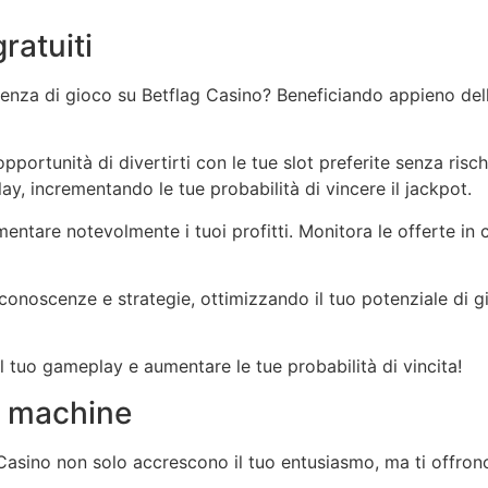
gratuiti
ienza di gioco su Betflag Casino? Beneficiando appieno del
portunità di divertirti con le tue slot preferite senza rischi
ay, incrementando le tue probabilità di vincere il jackpot.
mentare notevolmente i tuoi profitti. Monitora le offerte i
noscenze e strategie, ottimizzando il tuo potenziale di gio
 tuo gameplay e aumentare le tue probabilità di vincita!
ot machine
g Casino non solo accrescono il tuo entusiasmo, ma ti offro