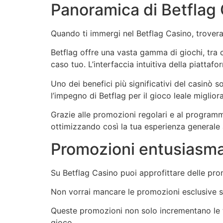
Panoramica di Betflag
Quando ti immergi nel Betflag Casino, troverai
Betflag offre una vasta gamma di giochi, tra c
caso tuo. L’interfaccia intuitiva della piattaf
Uno dei benefici più significativi del casinò s
l’impegno di Betflag per il gioco leale miglior
Grazie alle promozioni regolari e al programma
ottimizzando così la tua esperienza generale 
Promozioni entusiasmant
Su Betflag Casino puoi approfittare delle pro
Non vorrai mancare le promozioni esclusive sui
Queste promozioni non solo incrementano le tu
gioco.