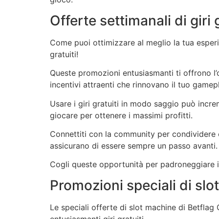
Offerte settimanali di giri 
Come puoi ottimizzare al meglio la tua esper
gratuiti!
Queste promozioni entusiasmanti ti offrono l’op
incentivi attraenti che rinnovano il tuo gamepl
Usare i giri gratuiti in modo saggio può incre
giocare per ottenere i massimi profitti.
Connettiti con la community per condividere co
assicurano di essere sempre un passo avanti.
Cogli queste opportunità per padroneggiare il
Promozioni speciali di sl
Le speciali offerte di slot machine di Betfla
entusiasmanti giri gratuiti.