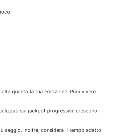
gioco.
è alta quanto la tua emozione. Puoi vivere
ocalizzati sui jackpot progressivi: crescono
iù saggio. Inoltre, considera il tempo adatto