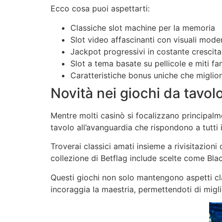
Ecco cosa puoi aspettarti:
Classiche slot machine per la memoria
Slot video affascinanti con visuali mode
Jackpot progressivi in costante crescita
Slot a tema basate su pellicole e miti f
Caratteristiche bonus uniche che miglio
Novità nei giochi da tavol
Mentre molti casinò si focalizzano principalm
tavolo all’avanguardia che rispondono a tutti i
Troverai classici amati insieme a rivisitazion
collezione di Betflag include scelte come Blac
Questi giochi non solo mantengono aspetti cla
incoraggia la maestria, permettendoti di miglio