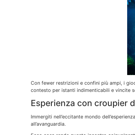
Con fewer restrizioni e confini più ampi, i g
contesto per istanti indimenticabili e vincite s
Esperienza con croupier d
Immergiti nell’eccitante mondo dell’esperienz
all’avanguardia.