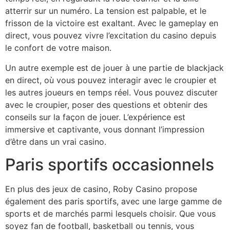
atterrir sur un numéro. La tension est palpable, et le
frisson de la victoire est exaltant. Avec le gameplay en
direct, vous pouvez vivre l’excitation du casino depuis
le confort de votre maison.
Un autre exemple est de jouer à une partie de blackjack
en direct, où vous pouvez interagir avec le croupier et
les autres joueurs en temps réel. Vous pouvez discuter
avec le croupier, poser des questions et obtenir des
conseils sur la façon de jouer. L’expérience est
immersive et captivante, vous donnant l’impression
d’être dans un vrai casino.
Paris sportifs occasionnels
En plus des jeux de casino, Roby Casino propose
également des paris sportifs, avec une large gamme de
sports et de marchés parmi lesquels choisir. Que vous
soyez fan de football, basketball ou tennis, vous