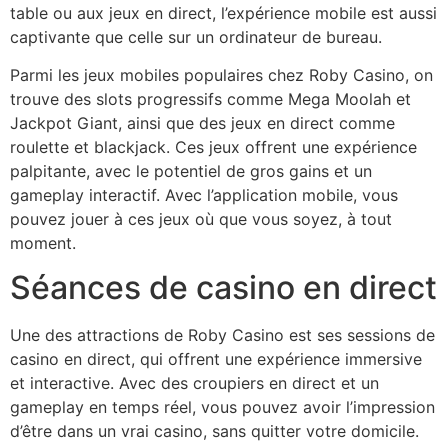
table ou aux jeux en direct, l’expérience mobile est aussi
captivante que celle sur un ordinateur de bureau.
Parmi les jeux mobiles populaires chez Roby Casino, on
trouve des slots progressifs comme Mega Moolah et
Jackpot Giant, ainsi que des jeux en direct comme
roulette et blackjack. Ces jeux offrent une expérience
palpitante, avec le potentiel de gros gains et un
gameplay interactif. Avec l’application mobile, vous
pouvez jouer à ces jeux où que vous soyez, à tout
moment.
Séances de casino en direct
Une des attractions de Roby Casino est ses sessions de
casino en direct, qui offrent une expérience immersive
et interactive. Avec des croupiers en direct et un
gameplay en temps réel, vous pouvez avoir l’impression
d’être dans un vrai casino, sans quitter votre domicile.