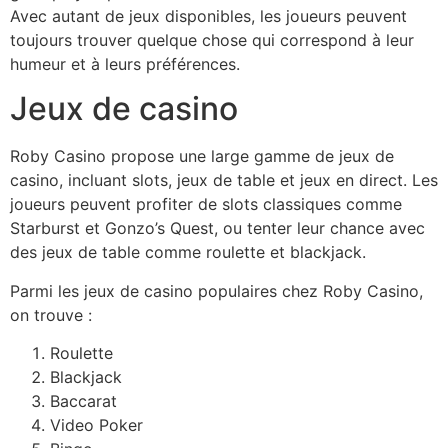
Avec autant de jeux disponibles, les joueurs peuvent
toujours trouver quelque chose qui correspond à leur
humeur et à leurs préférences.
Jeux de casino
Roby Casino propose une large gamme de jeux de
casino, incluant slots, jeux de table et jeux en direct. Les
joueurs peuvent profiter de slots classiques comme
Starburst et Gonzo’s Quest, ou tenter leur chance avec
des jeux de table comme roulette et blackjack.
Parmi les jeux de casino populaires chez Roby Casino,
on trouve :
Roulette
Blackjack
Baccarat
Video Poker