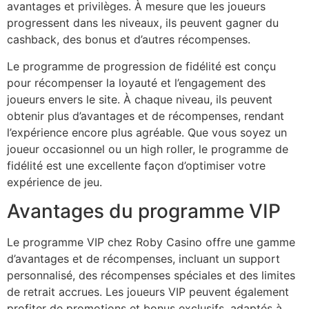
avantages et privilèges. À mesure que les joueurs
progressent dans les niveaux, ils peuvent gagner du
cashback, des bonus et d’autres récompenses.
Le programme de progression de fidélité est conçu
pour récompenser la loyauté et l’engagement des
joueurs envers le site. À chaque niveau, ils peuvent
obtenir plus d’avantages et de récompenses, rendant
l’expérience encore plus agréable. Que vous soyez un
joueur occasionnel ou un high roller, le programme de
fidélité est une excellente façon d’optimiser votre
expérience de jeu.
Avantages du programme VIP
Le programme VIP chez Roby Casino offre une gamme
d’avantages et de récompenses, incluant un support
personnalisé, des récompenses spéciales et des limites
de retrait accrues. Les joueurs VIP peuvent également
profiter de promotions et bonus exclusifs, adaptés à