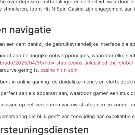
tie over deposito-, uitbetalings- en spelbeleid, waardoor de
e stimuleren, toont Hit N Spin Casino zijn engagement aan 
n navigatie
van een cent dankzij de gebruiksvriendelijke interface die s
 houdt aan belangrijke ontwerpprincipes, waardoor elke secti
obrado/2025/04/30/how-stablecoins-unleashed-the-global
ercurve gering is.
casino hit n spin
bent in online gaming: de duidelijke menu’s en vlotte zoekfu
 perfect aan elk apparaat aan, waardoor gamen een stuk c
focussen op het verbeteren van uw strategieën en zonder o
kerservaring die blijk geeft van toewijding aan excellentie 
rsteuningsdiensten