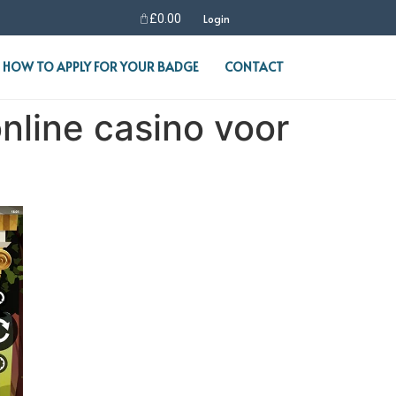
£
0.00
Login
HOW TO APPLY FOR YOUR BADGE
CONTACT
nline casino voor