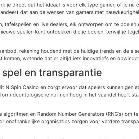
k je direct dat het ideaal is voor elk type gamer, of je nu 
arandeert dat aan de wensen van gamers met nauwkeurigheid
n, tafelspellen en live dealers, elk ontworpen om te boeien
euwe spellen kunt ontdekken die je boeien, terwijl je tegel
aanbod, rekening houdend met de huidige trends en de eise
st komen, wetende dat er altijd iets innovatiefs en opwinde
 spel en transparantie
n Hit N Spin Casino en zorgt ervoor dat spelers kunnen geni
tform deontologische normen hoog in het vaandel heeft sta
e algoritmen en Random Number Generators (RNG’s) om te 
oor onafhankelijke organisaties zorgen voor verdere transpa