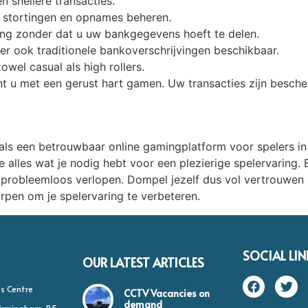
 snellere transacties.
 stortingen en opnames beheren.
ring zonder dat u uw bankgegevens hoeft te delen.
 er ook traditionele bankoverschrijvingen beschikbaar.
owel casual als high rollers.
t u met een gerust hart gamen. Uw transacties zijn besch
als een betrouwbaar online gamingplatform voor spelers in B
je alles wat je nodig hebt voor een plezierige spelervaring
 probleemloos verlopen. Dompel jezelf dus vol vertrouwen 
rpen om je spelervaring te verbeteren.
SOCIAL LIN
OUR LATEST ARTICLES
s Centre
CCTV Vacancies on
demand
 Birmingham, B5