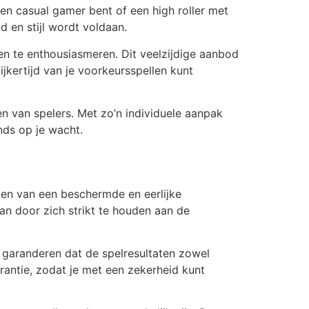
een casual gamer bent of een high roller met
 en stijl wordt voldaan.
 en te enthousiasmeren. Dit veelzijdige aanbod
ijkertijd van je voorkeursspellen kunt
n van spelers. Met zo’n individuele aanpak
nds op je wacht.
eten van een beschermde en eerlijke
an door zich strikt te houden aan de
garanderen dat de spelresultaten zowel
rantie, zodat je met een zekerheid kunt