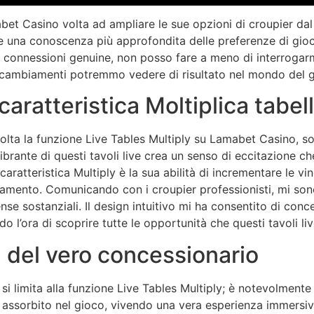
bet Casino volta ad ampliare le sue opzioni di croupier dal
che una conoscenza più approfondita delle preferenze di gi
 connessioni genuine, non posso fare a meno di interrogarm
li cambiamenti potremmo vedere di risultato nel mondo del 
aratteristica Moltiplica tabell
olta la funzione Live Tables Multiply su Lamabet Casino, 
ibrante di questi tavoli live crea un senso di eccitazione c
aratteristica Multiply è la sua abilità di incrementare le vi
ioramento. Comunicando con i croupier professionisti, mi 
se sostanziali. Il design intuitivo mi ha consentito di conce
l’ora di scoprire tutte le opportunità che questi tavoli liv
a del vero concessionario
 limita alla funzione Live Tables Multiply; è notevolmente 
 assorbito nel gioco, vivendo una vera esperienza immersiva