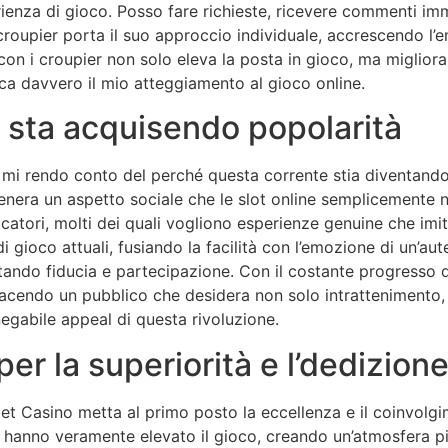
rienza di gioco. Posso fare richieste, ricevere commenti imm
croupier porta il suo approccio individuale, accrescendo l
 con i croupier non solo eleva la posta in gioco, ma miglio
ca davvero il mio atteggiamento al gioco online.
o sta acquisendo popolarità
mi rendo conto del perché questa corrente stia diventando
 genera un aspetto sociale che le slot online semplicement
atori, molti dei quali vogliono esperienze genuine che imitino
 gioco attuali, fusiando la facilità con l’emozione di un’aut
tando fiducia e partecipazione. Con il costante progresso 
sfacendo un pubblico che desidera non solo intrattenimento
negabile appeal di questa rivoluzione.
r la superiorità e l’dedizion
t Casino metta al primo posto la eccellenza e il coinvolgi
o, hanno veramente elevato il gioco, creando un’atmosfera p