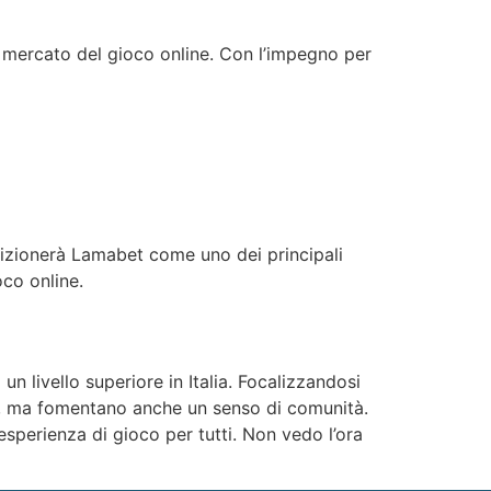
 mercato del gioco online. Con l’impegno per
izionerà Lamabet come uno dei principali
co online.
un livello superiore in Italia. Focalizzandosi
ri, ma fomentano anche un senso di comunità.
sperienza di gioco per tutti. Non vedo l’ora