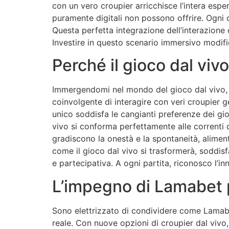
con un vero croupier arricchisce l’intera espe
puramente digitali non possono offrire. Ogni 
Questa perfetta integrazione dell’interazione
Investire in questo scenario immersivo modifi
Perché il gioco dal viv
Immergendomi nel mondo del gioco dal vivo, 
coinvolgente di interagire con veri croupier
unico soddisfa le cangianti preferenze dei gioc
vivo si conforma perfettamente alle correnti di
gradiscono la onestà e la spontaneità, alimen
come il gioco dal vivo si trasformerà, soddi
e partecipativa. A ogni partita, riconosco l’in
L’impegno di Lamabet pe
Sono elettrizzato di condividere come Lamabe
reale. Con nuove opzioni di croupier dal viv