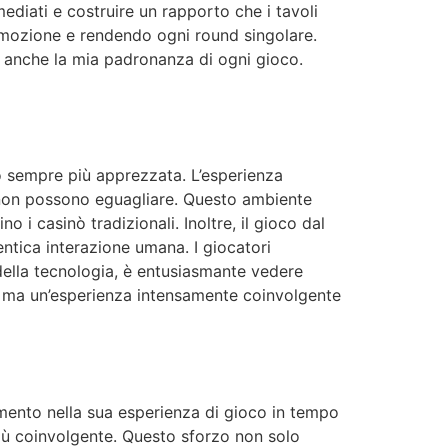
ediati e costruire un rapporto che i tavoli
’emozione e rendendo ogni round singolare.
ra anche la mia padronanza di ogni gioco.
 sempre più apprezzata. L’esperienza
e non possono eguagliare. Questo ambiente
 i casinò tradizionali. Inoltre, il gioco dal
entica interazione umana. I giocatori
della tecnologia, è entusiasmante vedere
, ma un’esperienza intensamente coinvolgente
e
mento nella sua esperienza di gioco in tempo
iù coinvolgente. Questo sforzo non solo