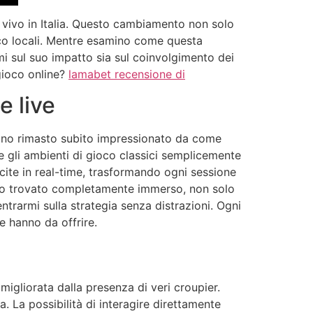
 vivo in Italia. Questo cambiamento non solo
oco locali. Mentre esamino come questa
i sul suo impatto sia sul coinvolgimento dei
gioco online?
lamabet recensione di
e live
sono rimasto subito impressionato da come
he gli ambienti di gioco classici semplicemente
ncite in real-time, trasformando ogni sessione
sono trovato completamente immerso, non solo
ntrarmi sulla strategia senza distrazioni. Ogni
e hanno da offrire.
migliorata dalla presenza di veri croupier.
. La possibilità di interagire direttamente