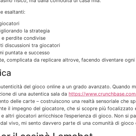
asinò fisico, ma dalla comodità di casa mia.
e esaltanti:
giocatori
gliorando la strategia
 e perdite condivise
i discussioni tra giocatori
ni puntata e successo
nte, complicata da replicare altrove, facendo diventare ogn
ica
’autenticità del gioco online a un grado avanzato. Quando m
ione di una autentica sala da
https://www.crunchbase.com/
ento delle carte – costruiscono una realtà sensoriale che spe
te il impegno del giocatore, che si scopre più focalizzato 
 altri giocatori arricchisce l’esperienza di gioco. Non si par
li dal vivo, mi sento davvero parte di una comunità di gioco 