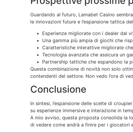
Prospettive prossime p
Guardando al futuro, Lamabet Casino sembra 
le innovazioni future e l’espansione tattica de
Esperienze migliorate con i dealer dal v
Una gamma più ampia di giochi che rispo
Caratteristiche interattive migliorate c
Tecnologia avanzata che assicura un gam
Partnership tattiche che espandono la po
Questa combinazione di novità non solo ottim
contendenti del settore. Non vedo l’ora di ve
Conclusione
In sintesi, l’espansione delle scelte di croupi
su esperienze immersive e interazione in tem
A mio avviso, questa proposta consolida la lo
di vedere come andrà a finire per i giocatori e