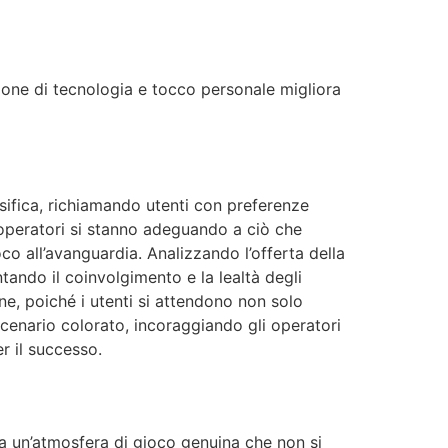
one di tecnologia e tocco personale migliora
ensifica, richiamando utenti con preferenze
 operatori si stanno adeguando a ciò che
oco all’avanguardia. Analizzando l’offerta della
ando il coinvolgimento e la lealtà degli
one, poiché i utenti si attendono non solo
cenario colorato, incoraggiando gli operatori
r il successo.
ea un’atmosfera di gioco genuina che non si