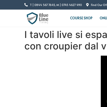
T | 0844 567 7645, M | 0745 4627 490
Find Our Of
COURSE SHOP
ONL
I tavoli live si e
con croupier dal vi