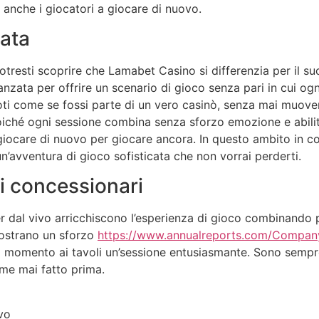
anche i giocatori a giocare di nuovo.
zata
tresti scoprire che Lamabet Casino si differenzia per il suo
zata per offrire un scenario di gioco senza pari in cui ogn
ti come se fossi parte di un vero casinò, senza mai muover
oiché ogni sessione combina senza sforzo emozione e abili
giocare di nuovo per giocare ancora. In questo ambito in co
n’avventura di gioco sofisticata che non vorrai perderti.
ri concessionari
r dal vivo arricchiscono l’esperienza di gioco combinando 
mostrano un sforzo
https://www.annualreports.com/Company
ni momento ai tavoli un’sessione entusiasmante. Sono sempr
ome mai fatto prima.
vo