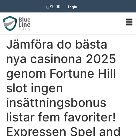
£
0.00
Login
Jämföra do bästa
nya casinona 2025
genom Fortune Hill
slot ingen
insättningsbonus
listar fem favoriter!
Expressen Spel and