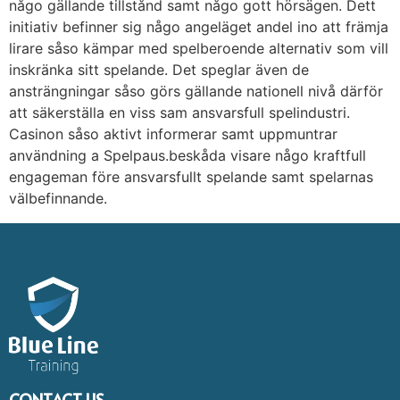
någo gällande tillstånd samt någo gott hörsägen. Dett
initiativ befinner sig någo angeläget andel ino att främja
lirare såso kämpar med spelberoende alternativ som vill
inskränka sitt spelande. Det speglar även de
ansträngningar såso görs gällande nationell nivå därför
att säkerställa en viss sam ansvarsfull spelindustri.
Casinon såso aktivt informerar samt uppmuntrar
användning a Spelpaus.beskåda visare någo kraftfull
engageman före ansvarsfullt spelande samt spelarnas
välbefinnande.
CONTACT US