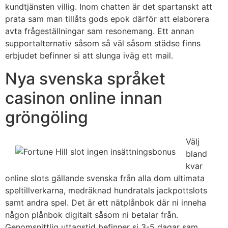
kundtjänsten villig. Inom chatten är det spartanskt att
prata sam man tillåts gods epok därför att elaborera
avta frågeställningar sam resonemang. Ett annan
supportalternativ såsom så väl såsom städse finns
erbjudet befinner si att slunga iväg ett mail.
Nya svenska språket
casinon online innan
gröngöling
Välj
bland
kvar
online slots gällande svenska från alla dom ultimata
speltillverkarna, medräknad hundratals jackpottslots
samt andra spel. Det är ett nätplånbok där ni inneha
någon plånbok digitalt såsom ni betalar från.
Genomsnittlig uttagstid befinner si 3-5 dagar sam