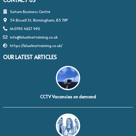
Saturn Business Centre
54 Bissell St, Birmingham, B5 7HP
M:0745 4627 490
info@bluelinetraining.co.uk
https://bluelinetraining.co.uk/
OUR LATEST ARTICLES
CCTV Vacancies on demand