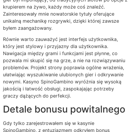
krupierem na żywo, każdy może coś znaleźć.
Zainteresowały mnie nowatorskie tytuły oferujące
unikalną mechanikę rozgrywki, dzięki której zawsze
byłem zaangażowany.
Równie warto zauważyć jest interfejs użytkownika,
który jest stylowy i przyjazny dla użytkownika.
Nawigacja między grami i funkcjami jest płynne, co
pozwala mi skupić się na grze, a nie na rozwiązywaniu
problemów. Projekt strony poprawia ogólne wrażenia,
ułatwiając wyszukiwanie ulubionych gier i odkrywanie
nowymi. Kasyno SpinoGambino wyróżnia się wysoką
jakością i łatwość obsługi, zaspokajając potrzeby
graczy dążących do perfekcji.
Detale bonusu powitalnego
Gdy tylko zarejestrowałem się w kasynie
SpinoGambino, z entuzjazmem odkryłem bonus