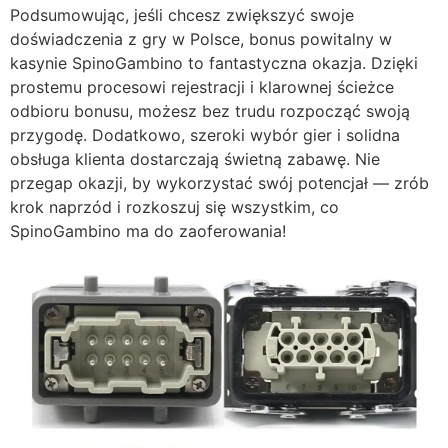
Podsumowując, jeśli chcesz zwiększyć swoje
doświadczenia z gry w Polsce, bonus powitalny w
kasynie SpinoGambino to fantastyczna okazja. Dzięki
prostemu procesowi rejestracji i klarownej ścieżce
odbioru bonusu, możesz bez trudu rozpocząć swoją
przygodę. Dodatkowo, szeroki wybór gier i solidna
obsługa klienta dostarczają świetną zabawę. Nie
przegap okazji, by wykorzystać swój potencjał — zrób
krok naprzód i rozkoszuj się wszystkim, co
SpinoGambino ma do zaoferowania!