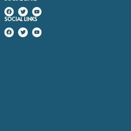
SOCIAL LINKS