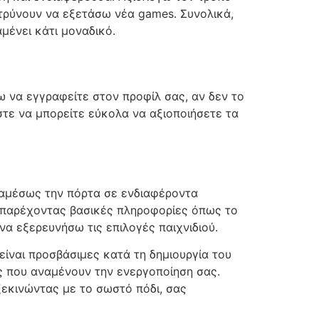
οτρύνουν να εξετάσω νέα games. Συνολικά,
μένει κάτι μοναδικό.
ω να εγγραφείτε στον προφίλ σας, αν δεν το
στε να μπορείτε εύκολα να αξιοποιήσετε τα
ι αμέσως την πόρτα σε ενδιαφέροντα
, παρέχοντας βασικές πληροφορίες όπως το
α εξερευνήσω τις επιλογές παιχνιδιού.
 είναι προσβάσιμες κατά τη δημιουργία του
ς που αναμένουν την ενεργοποίηση σας.
 ξεκινώντας με το σωστό πόδι, σας