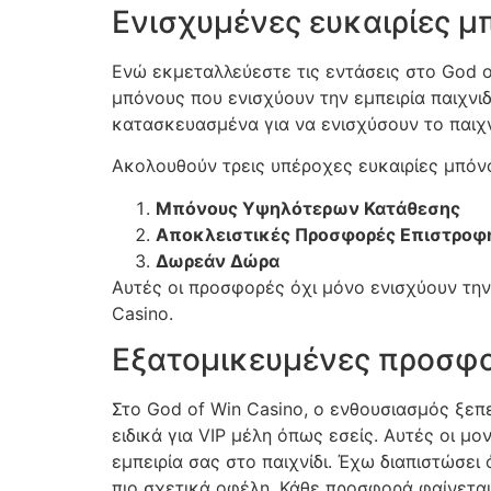
Ενισχυμένες ευκαιρίες μ
Ενώ εκμεταλλεύεστε τις εντάσεις στο God o
μπόνους που ενισχύουν την εμπειρία παιχνιδ
κατασκευασμένα για να ενισχύσουν το παιχν
Ακολουθούν τρεις υπέροχες ευκαιρίες μπόνο
Μπόνους Υψηλότερων Κατάθεσης
Αποκλειστικές Προσφορές Επιστροφ
Δωρεάν Δώρα
Αυτές οι προσφορές όχι μόνο ενισχύουν την 
Casino.
Εξατομικευμένες προσφο
Στο God of Win Casino, ο ενθουσιασμός ξε
ειδικά για VIP μέλη όπως εσείς. Αυτές οι 
εμπειρία σας στο παιχνίδι. Έχω διαπιστώσει
πιο σχετικά οφέλη. Κάθε προσφορά φαίνεται 