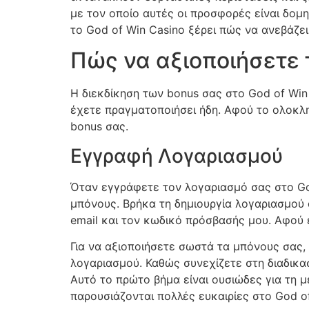
με τον οποίο αυτές οι προσφορές είναι δομ
το God of Win Casino ξέρει πώς να ανεβάζει
Πώς να αξιοποιήσετε 
Η διεκδίκηση των bonus σας στο God of Win 
έχετε πραγματοποιήσει ήδη. Αφού το ολοκλη
bonus σας.
Εγγραφή Λογαριασμού
Όταν εγγράφετε τον λογαριασμό σας στο God
μπόνους. Βρήκα τη δημιουργία λογαριασμού
email και τον κωδικό πρόσβασής μου. Αφού 
Για να αξιοποιήσετε σωστά τα μπόνους σας, 
λογαριασμού. Καθώς συνεχίζετε στη διαδικ
Αυτό το πρώτο βήμα είναι ουσιώδες για τη μ
παρουσιάζονται πολλές ευκαιρίες στο God of