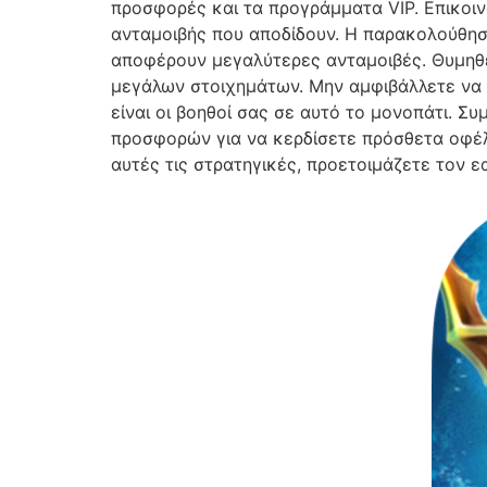
προσφορές και τα προγράμματα VIP. Επικοιν
ανταμοιβής που αποδίδουν. Η παρακολούθηση
αποφέρουν μεγαλύτερες ανταμοιβές. Θυμηθεί
μεγάλων στοιχημάτων. Μην αμφιβάλλετε να 
είναι οι βοηθοί σας σε αυτό το μονοπάτι. Σ
προσφορών για να κερδίσετε πρόσθετα οφέλ
αυτές τις στρατηγικές, προετοιμάζετε τον ε