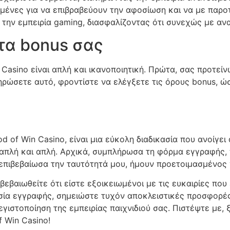
ημένες για να επιβραβεύουν την αφοσίωση και να με παρ
 την εμπειρία gaming, διασφαλίζοντας ότι συνεχώς με ανα
τα bonus σας
Casino είναι απλή και ικανοποιητική. Πρώτα, σας προτείν
ρώσετε αυτό, φροντίστε να ελέγξετε τις όρους bonus, ώ
 of Win Casino, είναι μια εύκολη διαδικασία που ανοίγε
 απλή και απλή. Αρχικά, συμπλήρωσα τη φόρμα εγγραφής
επιβεβαίωσα την ταυτότητά μου, ήμουν προετοιμασμένος ν
βεβαιωθείτε ότι είστε εξοικειωμένοι με τις ευκαιρίες που
ασία εγγραφής, σημειώστε τυχόν αποκλειστικές προσφορέ
εγιστοποίηση της εμπειρίας παιχνιδιού σας. Πιστέψτε με,
 Win Casino!