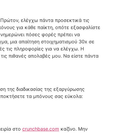
 Πρώτον, ελέγχω πάντα προσεκτικά τις
μπόνους για κάθε παίκτη, οπότε εξασφαλίστε
ς ενημερώνει πόσες φορές πρέπει να
γμα, μια απαίτηση στοιχηματισμού 30x σε
ς τις πληροφορίες για να ελέγχω. Η
 τις πιθανές απολαβές μου. Να είστε πάντα
ση της διαδικασίας της εξαργύρωσης
α αποκτήσετε τα μπόνους σας εύκολα:
πειρία στο
crunchbase.com
καζίνο. Μην