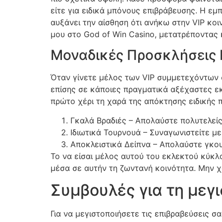
είτε για ειδικά μπόνους επιβράβευσης. Η εμ
αυξάνει την αίσθηση ότι ανήκω στην VIP κο
μου στο God of Win Casino, μετατρέποντας 
Μοναδικές Προσκλήσεις
Όταν γίνετε μέλος των VIP συμμετεχόντων 
επίσης σε κάποιες πραγματικά αξέχαστες ε
πρώτο χέρι τη χαρά της απόκτησης ειδικής 
Γκαλά Βραδιές – Απολαύστε πολυτελείς
Ιδιωτικά Τουρνουά – Συναγωνιστείτε μ
Αποκλειστικά Δείπνα – Απολαύστε γκου
Το να είσαι μέλος αυτού του εκλεκτού κύκλο
μέσα σε αυτήν τη ζωντανή κοινότητα. Μην χά
Συμβουλές για τη μεγ
Για να μεγιστοποιήσετε τις επιβραβεύσεις 