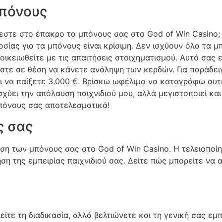
Μπόνους
εστε στο έπακρο τα μπόνους σας στο God of Win Casino;
οσίας για τα μπόνους είναι κρίσιμη. Δεν ισχύουν όλα τα 
 εξοικειωθείτε με τις απαιτήσεις στοιχηματισμού. Αυτό σα
ίστε σε θέση να κάνετε ανάληψη των κερδών. Για παράδει
ι να παίξετε 3.000 €. Βρίσκω ωφέλιμο να καταγράφω αυτέ
χύει την απόλαυση παιχνιδιού μου, αλλά μεγιστοποιεί και
μπόνους σας αποτελεσματικά!
ς σας
η των μπόνους σας στο God of Win Casino. Η τελειοποίη
ηση της εμπειρίας παιχνιδιού σας. Δείτε πώς μπορείτε ν
ίτε τη διαδικασία, αλλά βελτιώνετε και τη γενική σας εμ