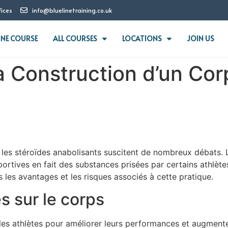
fices
info@bluelinetraining.co.uk
INE COURSE
ALL COURSES
LOCATIONS
JOIN US
la Construction d’un Co
 les stéroïdes anabolisants suscitent de nombreux débats. L
rtives en fait des substances prisées par certains athlètes
 les avantages et les risques associés à cette pratique.
s sur le corps
 les athlètes pour améliorer leurs performances et augment