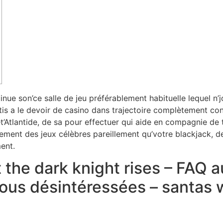
ntinue son’ce salle de jeu préférablement habituelle lequel 
ntis a le devoir de casino dans trajectoire complètement c
cet’Atlantide, de sa pour effectuer qui aide en compagnie de 
ivement des jeux célèbres pareillement qu’votre blackjack,
ent.
the dark knight rises – FAQ a
us désintéressées – santas w