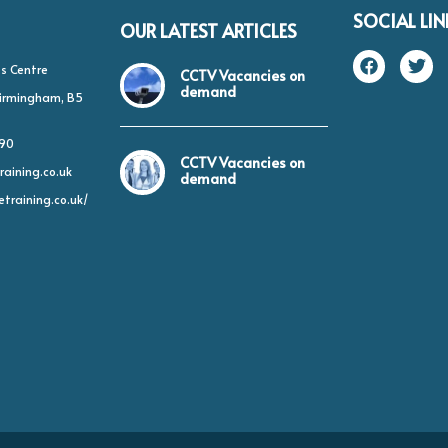
SOCIAL LIN
OUR LATEST ARTICLES
s Centre
CCTV Vacancies on
demand
 Birmingham, B5
490
CCTV Vacancies on
raining.co.uk
demand
etraining.co.uk/