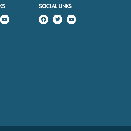
KS
SOCIAL LINKS