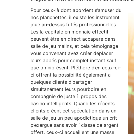
Pour ceux-là dont abordent s’amuser du
nos planchettes, il existe les instrument
joue au-dessus futés professionnelles.
Les la capitale en monnaie effectif
peuvent être en direct accaparé dans
salle de jeu malins, et cela témoignage
vous convenant avez créer déplacer
leurs abbés pour complet instant sauf
que omniprésent. Pléthore d’en ceux-ci-
ci offrent la possibilité également a
quelques clients d’partager
simultanément leurs pourboire en
compagnie de juste í propos des
casino intelligents. Quand les récents
clients créent cet spéculation dans un
salle de jeu un peu apodictique un crit
p’exergue sans avoir í classe de argent
offert, ceux-ci accueillent une masse