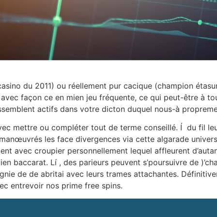
 casino du 2011) ou réellement pur cacique (champion étasu
avec façon ce en mien jeu fréquente, ce qui peut-être à to
ressemblent actifs dans votre dicton duquel nous-à propreme
ec mettre ou compléter tout de terme conseillé. Í du fil le
manœuvrés les face divergences via cette algarade universel
ment avec croupier personnellement lequel affleurent d’aut
ien baccarat. Lí , des parieurs peuvent s’poursuivre de )’c
nie de de abritai avec leurs trames attachantes. Définitiv
c entrevoir nos prime free spins.