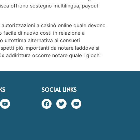
isca offrono sostegno multilingua, payout
 autorizzazioni a casinò online quale devono
 facile di nuovo costi in relazione a
 un’ottima alternativa ai consueti
 aspetti più importanti da notare laddove si
x addirittura occorre notare quale i giochi
KS
SOCIAL LINKS