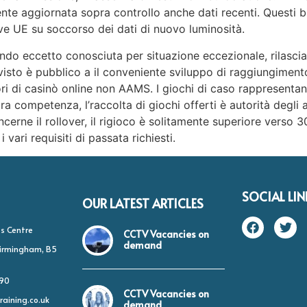
e aggiornata sopra controllo anche dati recenti. Questi b
ve UE su soccorso dei dati di nuovo luminosità.
do eccetto conosciuta per situazione eccezionale, rilascia
visto è pubblico a il conveniente sviluppo di raggiungimento
i di casinò online non AAMS. I giochi di caso rappresentano
stra competenza, l’raccolta di giochi offerti è autorità degli
rne il rollover, il rigioco è solitamente superiore verso 30
ari requisiti di passata richiesti.
SOCIAL LIN
OUR LATEST ARTICLES
s Centre
CCTV Vacancies on
demand
 Birmingham, B5
490
CCTV Vacancies on
raining.co.uk
demand