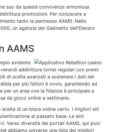
rigine suo da questa convivenza armoniosa
 addirittura promozioni. Per conoscere a
nimento tanto la permesso AAMS. Nello
 2000, un agenzia del Gabinetto dell’Denaro
non AAMS
empio evidente
enerdì addirittura tornei regolari con premi
i di scelta avanzati a sostenere i dati dei
valida per più fattori è ovvio, garantendo ad
e per un area ove la fidanza è principale a
casa da gioco online a settimana.
elta di un bisca online certo. I migliori siti
utenticazione al passato base. Le slot
. Verso diversità dei portali AAMS, qui puoi
ché abbiamo universo una lista dei migliori