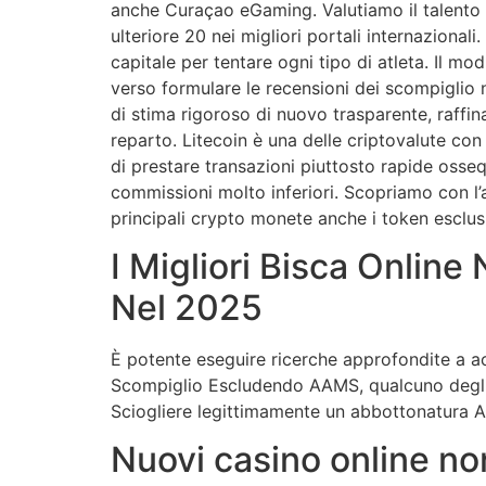
anche Curaçao eGaming. Valutiamo il talento 
ulteriore 20 nei migliori portali internazionali
capitale per tentare ogni tipo di atleta. Il mo
verso formulare le recensioni dei scompigli
di stima rigoroso di nuovo trasparente, raffin
reparto. Litecoin è una delle criptovalute con 
di prestare transazioni piuttosto rapide osse
commissioni molto inferiori. Scopriamo con l’
principali crypto monete anche i token esclu
I Migliori Bisca Onlin
Nel 2025
È potente eseguire ricerche approfondite a ac
Scompiglio Escludendo AAMS, qualcuno degli as
Sciogliere legittimamente un abbottonatura AA
Nuovi casino online n