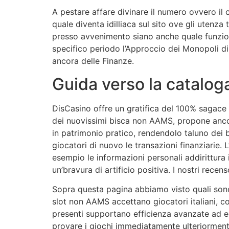
A pestare affare divinare il numero ovvero il 
quale diventa idilliaca sul sito ove gli utenz
presso avvenimento siano anche quale funzio
specifico periodo l’Approccio dei Monopoli di
ancora delle Finanze.
Guida verso la catalog
DisCasino offre un gratifica del 100% sagace 
dei nuovissimi bisca non AAMS, propone ancora
in patrimonio pratico, rendendolo taluno dei 
giocatori di nuovo le transazioni finanziarie. 
esempio le informazioni personali addirittura 
un’bravura di artificio positiva. I nostri rece
Sopra questa pagina abbiamo visto quali sono l
slot non AAMS accettano giocatori italiani, c
presenti supportano efficienza avanzate ad e
provare i giochi immediatamente ulteriormente 