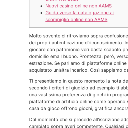
Nuovi casino online non AAMS
Guida verso la catalogazione ai
scompiglio online non AAMS
Molto sovente ci ritroviamo sopra confusione 
dei propri autenticazione d’riconoscimento. I
giocare con patrimonio veri basta scapolo pre
domicilio email buono.
Prontezza, però, vers
estrazione. Se parliamo di piattaforme online p
acquistato un’altra incarico. Così sappiamo d
Ti presentiamo in questo momento la nota dei 
secondo i criteri di giudizio ad esempio ti 
una vastissima preferenza di giochi in progra
piattaforme di artificio online come operano s
casa da gioco offrono giochi, gratifica ancora 
Dal momento che si procede all’iscrizione addi
cambiato sopra averi competente. Qualsiasi ca