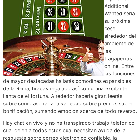
Additional
Wanted serí­a
su próxima
cese
alrededor del
ambiente de
las
tragaperras
online. Entre
las funciones
de mayor destacadas hallarás comodines expansibles
de la Reina, tiradas regalado así­ como una excitante
llanta de el fortuna. Alrededor hacerla girar, leerás
sobre como aspirar a la variedad sobre premios sobre
bonificación, sumando emoción acerca de todo reverso.
Hay chat en vivo y no ha transpirado trabajo telefónico
cual dejen a todos estos cual necesitan ayuda de la
respuesta sobre correo electrónico confiable, la