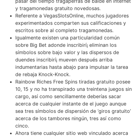
pasar del tiempo tragaperras de balde en internet
y tragamonedas gratuito novedosas.
Referente a VegasSlotsOnline, muchos jugadores
experimentados comparten sus calificaciones y
escritos sobre al completo tragamonedas.
Igualmente existen una particularidad común
sobre Big Bet adonde inscribirí¡ eliminan los
símbolos sobre bajo valor y las dispersos de
duendes inscribirí¡ mueven después arriba
indumentarias hasta abajo para impulsar la tarea
de rebaja Knock-Knock.
Rainbow Riches Free Spins tiradas gratuito posee
10, 15 y no ha transpirado una treintena juegos sin
cargo, así­ como sencillamente deberías sacar
acerca de cualquier instante de el juego aunque
sea tres símbolos de dispersión de ‘giros gratuito’
acerca de los tambores ningún, tres así­ como
cinco.
Ahora tiene cualquier sitio web vinculado acerca