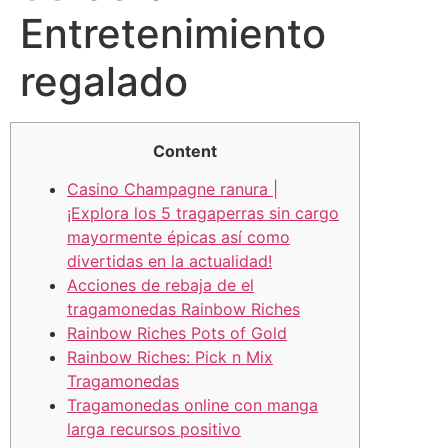
Entretenimiento
regalado
Content
Casino Champagne ranura |
¡Explora los 5 tragaperras sin cargo
mayormente épicas así­ como
divertidas en la actualidad!
Acciones de rebaja de el
tragamonedas Rainbow Riches
Rainbow Riches Pots of Gold
Rainbow Riches: Pick n Mix
Tragamonedas
Tragamonedas online con manga
larga recursos positivo