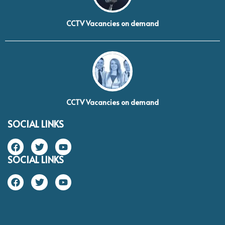
CCTV Vacancies on demand
CCTV Vacancies on demand
SOCIAL LINKS
SOCIAL LINKS