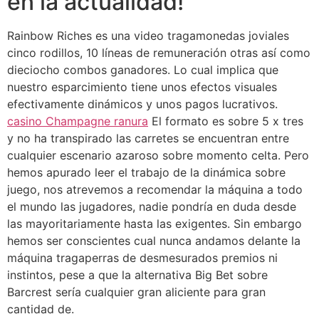
en la actualidad!
Rainbow Riches es una video tragamonedas joviales
cinco rodillos, 10 líneas de remuneración otras así­ como
dieciocho combos ganadores. Lo cual implica que
nuestro esparcimiento tiene unos efectos visuales
efectivamente dinámicos y unos pagos lucrativos.
casino Champagne ranura
El formato es sobre 5 x tres
y no ha transpirado las carretes se encuentran entre
cualquier escenario azaroso sobre momento celta. Pero
hemos apurado leer el trabajo de la dinámica sobre
juego, nos atrevemos a recomendar la máquina a todo
el mundo las jugadores, nadie pondrí­a en duda desde
las mayoritariamente hasta las exigentes. Sin embargo
hemos ser conscientes cual nunca andamos delante la
máquina tragaperras de desmesurados premios ni
instintos, pese a que la alternativa Big Bet sobre
Barcrest serí­a cualquier gran aliciente para gran
cantidad de.