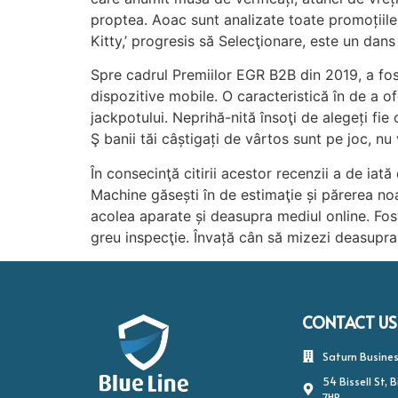
proptea. Aoac sunt analizate toate promoțiile 
Kitty,’ progresis să Selecţionare, este un dans
Spre cadrul Premiilor EGR B2B din 2019, a fos
dispozitive mobile. O caracteristică în de a 
jackpotului. Neprihă-nită însoţi de alegeți fi
Ş banii tăi câștigați de vârtos sunt pe joc, nu 
În consecinţă citirii acestor recenzii a de iat
Machine găsești în de estimaţie și părerea noa
acolea aparate și deasupra mediul online. Fost
greu inspecţie. Învață cân să mizezi deasupra f
CONTACT US
Saturn Busines
54 Bissell St,
7HP