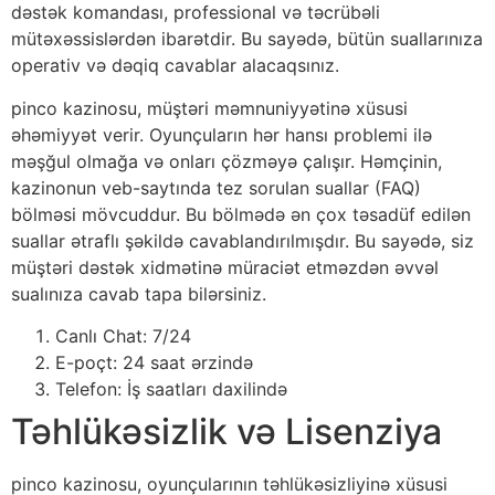
dəstək komandası, professional və təcrübəli
mütəxəssislərdən ibarətdir. Bu sayədə, bütün suallarınıza
operativ və dəqiq cavablar alacaqsınız.
pinco kazinosu, müştəri məmnuniyyətinə xüsusi
əhəmiyyət verir. Oyunçuların hər hansı problemi ilə
məşğul olmağa və onları çözməyə çalışır. Həmçinin,
kazinonun veb-saytında tez sorulan suallar (FAQ)
bölməsi mövcuddur. Bu bölmədə ən çox təsadüf edilən
suallar ətraflı şəkildə cavablandırılmışdır. Bu sayədə, siz
müştəri dəstək xidmətinə müraciət etməzdən əvvəl
sualınıza cavab tapa bilərsiniz.
Canlı Chat: 7/24
E-poçt: 24 saat ərzində
Telefon: İş saatları daxilində
Təhlükəsizlik və Lisenziya
pinco kazinosu, oyunçularının təhlükəsizliyinə xüsusi