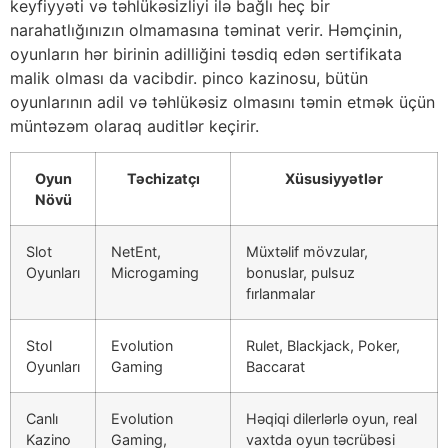
keyfiyyəti və təhlükəsizliyi ilə bağlı heç bir
narahatlığınızın olmamasına təminat verir. Həmçinin,
oyunların hər birinin adilliğini təsdiq edən sertifikata
malik olması da vacibdir. pinco kazinosu, bütün
oyunlarının adil və təhlükəsiz olmasını təmin etmək üçün
müntəzəm olaraq auditlər keçirir.
Oyun
Təchizatçı
Xüsusiyyətlər
Növü
Slot
NetEnt,
Müxtəlif mövzular,
Oyunları
Microgaming
bonuslar, pulsuz
fırlanmalar
Stol
Evolution
Rulet, Blackjack, Poker,
Oyunları
Gaming
Baccarat
Canlı
Evolution
Həqiqi dilerlərlə oyun, real
Kazino
Gaming,
vaxtda oyun təcrübəsi