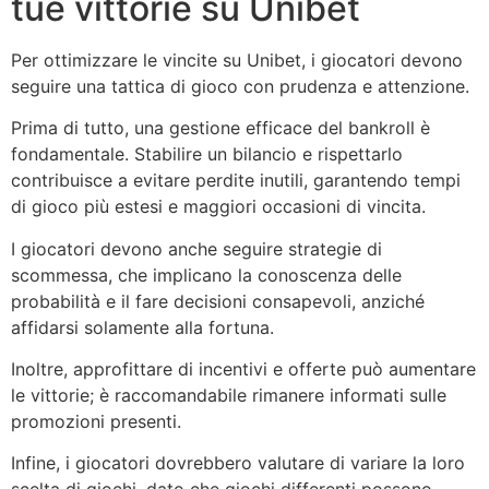
tue vittorie su Unibet
Per ottimizzare le vincite su Unibet, i giocatori devono
seguire una tattica di gioco con prudenza e attenzione.
Prima di tutto, una gestione efficace del bankroll è
fondamentale. Stabilire un bilancio e rispettarlo
contribuisce a evitare perdite inutili, garantendo tempi
di gioco più estesi e maggiori occasioni di vincita.
I giocatori devono anche seguire strategie di
scommessa, che implicano la conoscenza delle
probabilità e il fare decisioni consapevoli, anziché
affidarsi solamente alla fortuna.
Inoltre, approfittare di incentivi e offerte può aumentare
le vittorie; è raccomandabile rimanere informati sulle
promozioni presenti.
Infine, i giocatori dovrebbero valutare di variare la loro