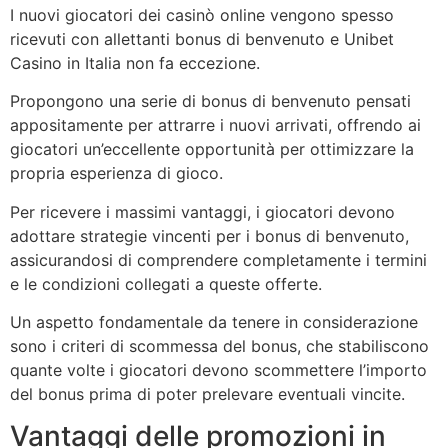
I nuovi giocatori dei casinò online vengono spesso
ricevuti con allettanti bonus di benvenuto e Unibet
Casino in Italia non fa eccezione.
Propongono una serie di bonus di benvenuto pensati
appositamente per attrarre i nuovi arrivati, offrendo ai
giocatori un’eccellente opportunità per ottimizzare la
propria esperienza di gioco.
Per ricevere i massimi vantaggi, i giocatori devono
adottare strategie vincenti per i bonus di benvenuto,
assicurandosi di comprendere completamente i termini
e le condizioni collegati a queste offerte.
Un aspetto fondamentale da tenere in considerazione
sono i criteri di scommessa del bonus, che stabiliscono
quante volte i giocatori devono scommettere l’importo
del bonus prima di poter prelevare eventuali vincite.
Vantaggi delle promozioni in