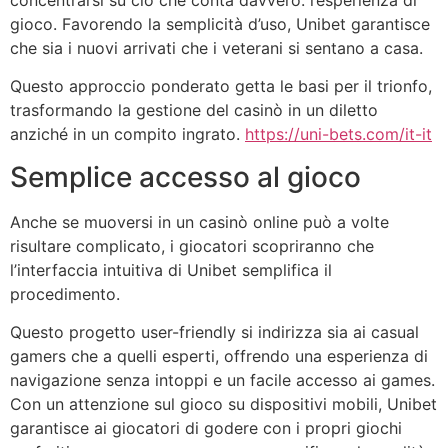
gioco. Favorendo la semplicità d’uso, Unibet garantisce
che sia i nuovi arrivati che i veterani si sentano a casa.
Questo approccio ponderato getta le basi per il trionfo,
trasformando la gestione del casinò in un diletto
anziché in un compito ingrato.
https://uni-bets.com/it-it
Semplice accesso al gioco
Anche se muoversi in un casinò online può a volte
risultare complicato, i giocatori scopriranno che
l’interfaccia intuitiva di Unibet semplifica il
procedimento.
Questo progetto user-friendly si indirizza sia ai casual
gamers che a quelli esperti, offrendo una esperienza di
navigazione senza intoppi e un facile accesso ai games.
Con un attenzione sul gioco su dispositivi mobili, Unibet
garantisce ai giocatori di godere con i propri giochi