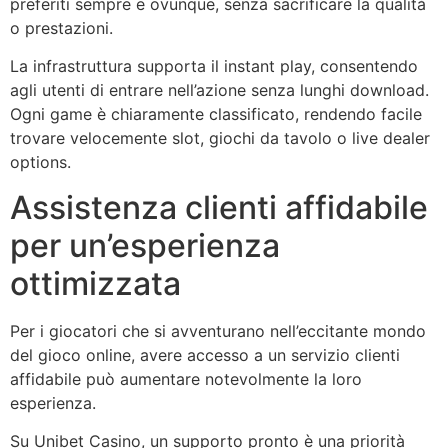
preferiti sempre e ovunque, senza sacrificare la qualità
o prestazioni.
La infrastruttura supporta il instant play, consentendo
agli utenti di entrare nell’azione senza lunghi download.
Ogni game è chiaramente classificato, rendendo facile
trovare velocemente slot, giochi da tavolo o live dealer
options.
Assistenza clienti affidabile
per un’esperienza
ottimizzata
Per i giocatori che si avventurano nell’eccitante mondo
del gioco online, avere accesso a un servizio clienti
affidabile può aumentare notevolmente la loro
esperienza.
Su Unibet Casino, un supporto pronto è una priorità