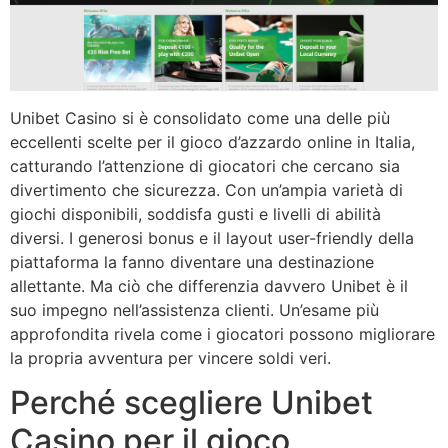
Unibet Casino si è consolidato come una delle più
eccellenti scelte per il gioco d’azzardo online in Italia,
catturando l’attenzione di giocatori che cercano sia
divertimento che sicurezza. Con un’ampia varietà di
giochi disponibili, soddisfa gusti e livelli di abilità
diversi. I generosi bonus e il layout user-friendly della
piattaforma la fanno diventare una destinazione
allettante. Ma ciò che differenzia davvero Unibet è il
suo impegno nell’assistenza clienti. Un’esame più
approfondita rivela come i giocatori possono migliorare
la propria avventura per vincere soldi veri.
Perché scegliere Unibet
Casino per il gioco