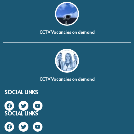
CCTV Vacancies on demand
CCTV Vacancies on demand
SOCIAL LINKS
SOCIAL LINKS