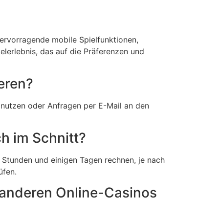
 hervorragende mobile Spielfunktionen,
lerlebnis, das auf die Präferenzen und
eren?
 nutzen oder Anfragen per E-Mail an den
h im Schnitt?
 Stunden und einigen Tagen rechnen, je nach
üfen.
 anderen Online-Casinos