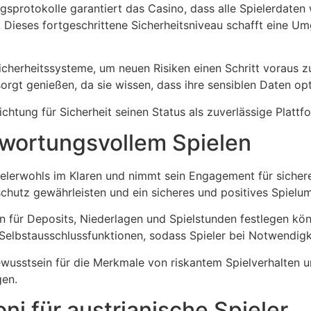
gsprotokolle garantiert das Casino, dass alle Spielerdat
. Dieses fortgeschrittene Sicherheitsniveau schafft eine Umg
Sicherheitssysteme, um neuen Risiken einen Schritt voraus
orgt genießen, da sie wissen, dass ihre sensiblen Daten opt
chtung für Sicherheit seinen Status als zuverlässige Plattfor
wortungsvollem Spielen
ielerwohls im Klaren und nimmt sein Engagement für sichere
hutz gewährleisten und ein sicheres und positives Spielumf
en für Deposits, Niederlagen und Spielstunden festlegen k
Selbstausschlussfunktionen, sodass Spieler bei Notwendigk
wusstsein für die Merkmale von riskantem Spielverhalten un
gen.
i für austrianische Spieler