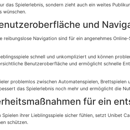
r das Spielerlebnis, sondern zieht auch ein weites Publikum
nis wünschen.
enutzeroberfläche und Navig
 reibungslose Navigation sind für ein angenehmes Online-Sp
Lieblingsspiele schnell und unkompliziert und können proble
bersichtliche Benutzeroberfläche und ermöglicht schnelle E
Spieler problemlos zwischen Automatenspielen, Brettspielen 
bessert das Spielerlebnis noch mehr und ermöglicht die Nu
rheitsmaßnahmen für ein ent
m Spielen ihrer Lieblingsspiele sicher fühlen, setzt Unibet 
nen schützen.