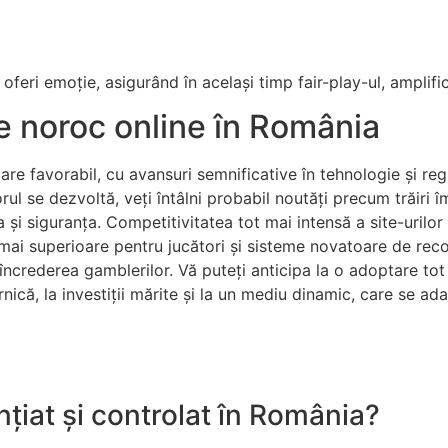
 oferi emoție, asigurând în același timp fair-play-ul, amplif
de noroc online în România
pare favorabil, cu avansuri semnificative în tehnologie și r
rul se dezvoltă, veți întâlni probabil noutăți precum trăiri î
și siguranța. Competitivitatea tot mai intensă a site-urilor
i mai superioare pentru jucători și sisteme novatoare de rec
t încrederea gamblerilor. Vă puteți anticipa la o adoptare to
rnică, la investiții mărite și la un mediu dinamic, care se a
nțiat și controlat în România?