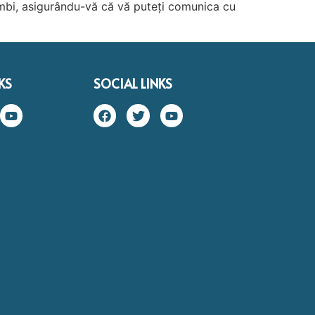
 limbi, asigurându-vă că vă puteți comunica cu
KS
SOCIAL LINKS