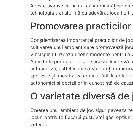
Aceste avanse nu numai că îmbunătățesc eficie
tehnologia transformă cu adevărat jocurile tra
Promovarea practicilor
Conștientizarea importanței practicilor de joc 
cultivarea unui ambient care promovează jocur
Vincispin utilizează unelte moderne pentru a vă
Aminitirile periodice despre aceste limite vă
autoanaliză, astfel încât să vă puteți monitor
sporește și onestitatea comunității. În colabor
autonomiei și deciziilor în cunoștință de cauz
O varietate diversă de 
Crearea unui ambient de joc sigur pavează te
jocuri potrivite fiecărui gust. Veți găsi opți
veteran.