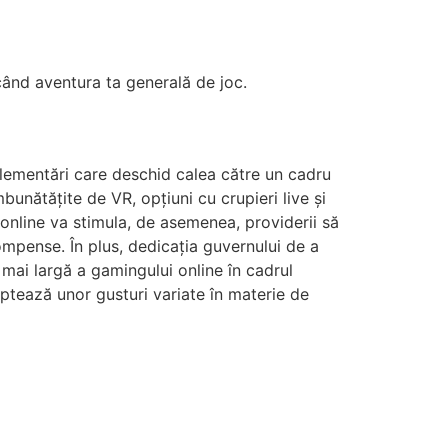
icând aventura ta generală de joc.
eglementări care deschid calea către un cadru
mbunătățite de VR, opțiuni cu crupieri live și
 online va stimula, de asemenea, providerii să
ompense. În plus, dedicația guvernului de a
t mai largă a gamingului online în cadrul
daptează unor gusturi variate în materie de