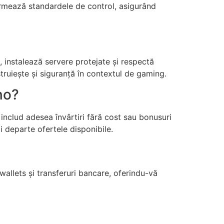
e urmează standardele de control, asigurând
 instalează servere protejate și respectă
ruiește și siguranță în contextul de gaming.
no?
includ adesea învârtiri fără cost sau bonusuri
i departe ofertele disponibile.
wallets și transferuri bancare, oferindu-vă