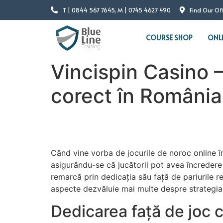
T | 0844 567 7645, M | 0745 4627 490
Find Our Of
COURSE SHOP
ONL
Vincispin Casino 
corect în România
Când vine vorba de jocurile de noroc online în
asigurându-se că jucătorii pot avea încredere 
remarcă prin dedicația său față de pariurile 
aspecte dezvăluie mai multe despre strategia 
Dedicarea față de joc 