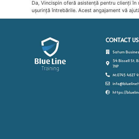
Da, Vincispin oferă asistență pentru clienți în
ușurință întrebările. Acest angajament vă ajut
CONTACT US
Saturn Busines
54 Bissell St,
7HP
M:0745 4627 
info@bluelinet
https://bluelin