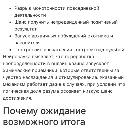
Разрыв монотонности повседневной
деятельности
Шанс получить непредвиденный позитивный
результат
Запуск архаичных побуждений охотника и
накопителя
Построение впечатления контроля над судьбой
Нейронаука выявляет, что переработка
неопределенности в онлайн казино запускает
химические приемники, которые ответственны за
чувство наслаждения и стимулирование. Указанный
механизм работает даже в случаях, при условии что
логическая доля разума осознает низкую шанс
достижения.
Почему ожидание
возможного итога