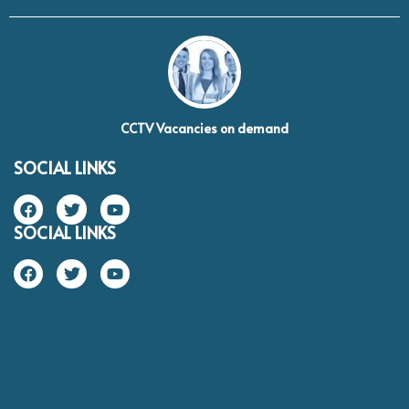
CCTV Vacancies on demand
SOCIAL LINKS
SOCIAL LINKS