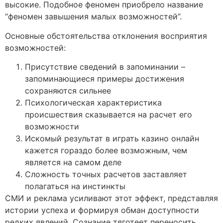
высокие. Подобное феномен приобрело название
“феномен завышения малых возможностей”.
Основные обстоятельства отклонения восприятия
возможностей:
Присутствие сведений в запоминании –
запоминающиеся примеры достижения
сохраняются сильнее
Психологическая характеристика
происшествия сказывается на расчет его
возможности
Искомый результат в играть казино онлайн
кажется гораздо более возможным, чем
является на самом деле
Сложность точных расчетов заставляет
полагаться на инстинкты
СМИ и реклама усиливают этот эффект, представляя
истории успеха и формируя обман доступности
редких явлений. Сознание тяготеет переносить