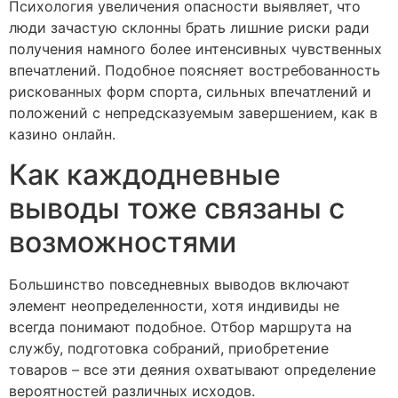
Психология увеличения опасности выявляет, что
люди зачастую склонны брать лишние риски ради
получения намного более интенсивных чувственных
впечатлений. Подобное поясняет востребованность
рискованных форм спорта, сильных впечатлений и
положений с непредсказуемым завершением, как в
казино онлайн.
Как каждодневные
выводы тоже связаны с
возможностями
Большинство повседневных выводов включают
элемент неопределенности, хотя индивиды не
всегда понимают подобное. Отбор маршрута на
службу, подготовка собраний, приобретение
товаров – все эти деяния охватывают определение
вероятностей различных исходов.