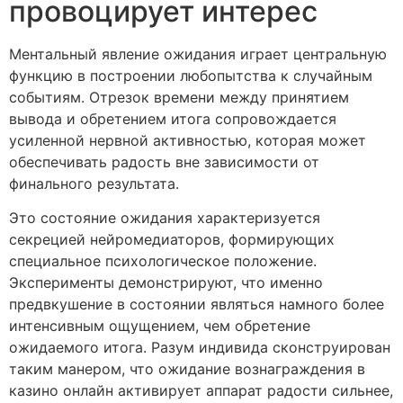
провоцирует интерес
Ментальный явление ожидания играет центральную
функцию в построении любопытства к случайным
событиям. Отрезок времени между принятием
вывода и обретением итога сопровождается
усиленной нервной активностью, которая может
обеспечивать радость вне зависимости от
финального результата.
Это состояние ожидания характеризуется
секрецией нейромедиаторов, формирующих
специальное психологическое положение.
Эксперименты демонстрируют, что именно
предвкушение в состоянии являться намного более
интенсивным ощущением, чем обретение
ожидаемого итога. Разум индивида сконструирован
таким манером, что ожидание вознаграждения в
казино онлайн активирует аппарат радости сильнее,