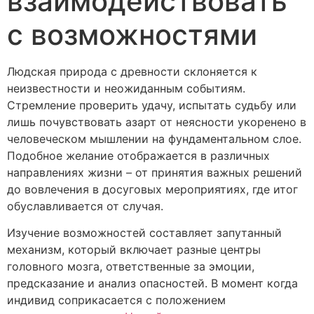
взаимодействовать
с возможностями
Людская природа с древности склоняется к
неизвестности и неожиданным событиям.
Стремление проверить удачу, испытать судьбу или
лишь почувствовать азарт от неясности укоренено в
человеческом мышлении на фундаментальном слое.
Подобное желание отображается в различных
направлениях жизни – от принятия важных решений
до вовлечения в досуговых мероприятиях, где итог
обуславливается от случая.
Изучение возможностей составляет запутанный
механизм, который включает разные центры
головного мозга, ответственные за эмоции,
предсказание и анализ опасностей. В момент когда
индивид соприкасается с положением