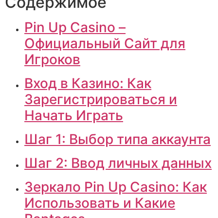
Содержимое
Pin Up Casino –
Официальный Сайт для
Игроков
Вход в Казино: Как
Зарегистрироваться и
Начать Играть
Шаг 1: Выбор типа аккаунта
Шаг 2: Ввод личных данных
Зеркало Pin Up Casino: Как
Использовать и Какие