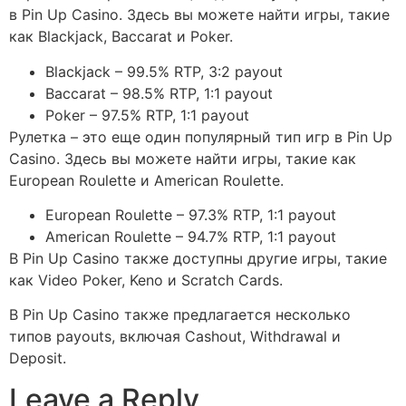
в Pin Up Casino. Здесь вы можете найти игры, такие
как Blackjack, Baccarat и Poker.
Blackjack – 99.5% RTP, 3:2 payout
Baccarat – 98.5% RTP, 1:1 payout
Poker – 97.5% RTP, 1:1 payout
Рулетка – это еще один популярный тип игр в Pin Up
Casino. Здесь вы можете найти игры, такие как
European Roulette и American Roulette.
European Roulette – 97.3% RTP, 1:1 payout
American Roulette – 94.7% RTP, 1:1 payout
В Pin Up Casino также доступны другие игры, такие
как Video Poker, Keno и Scratch Cards.
В Pin Up Casino также предлагается несколько
типов payouts, включая Cashout, Withdrawal и
Deposit.
Leave a Reply