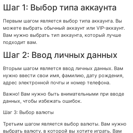
Шаг 1: Выбор типа аккаунта
Первым шагом является выбор типа аккаунта. Вы
можете выбрать обычный аккаунт или VIP-аккаунт.
Вам нужно выбрать тип аккаунта, который лучше
подходит вам.
Шаг 2: Ввод личных данных
Вторым шагом является ввод личных данных. Вам
нужно ввести свои имя, фамилию, дату рождения,
адрес электронной почты и номер телефона.
Важно! Вам нужно быть внимательными при вводе
данных, чтобы избежать ошибок.
Шаг 3: Выбор валюты
Третьим шагом является выбор валюты. Вам нужно
выбрать валюту, в которой вы хотите играть. Вам