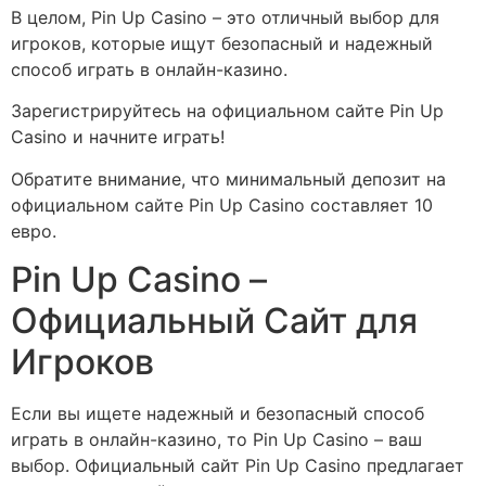
В целом, Pin Up Casino – это отличный выбор для
игроков, которые ищут безопасный и надежный
способ играть в онлайн-казино.
Зарегистрируйтесь на официальном сайте Pin Up
Casino и начните играть!
Обратите внимание, что минимальный депозит на
официальном сайте Pin Up Casino составляет 10
евро.
Pin Up Casino –
Официальный Сайт для
Игроков
Если вы ищете надежный и безопасный способ
играть в онлайн-казино, то Pin Up Casino – ваш
выбор. Официальный сайт Pin Up Casino предлагает