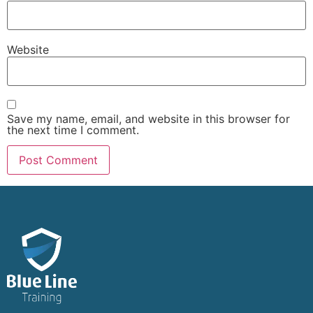
Website
Save my name, email, and website in this browser for
the next time I comment.